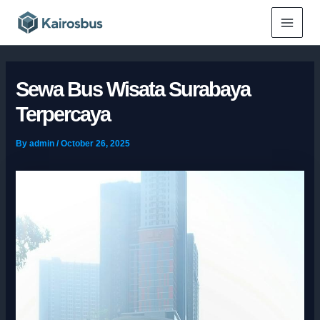
Skip
Main
to
Menu
content
Sewa Bus Wisata Surabaya
Terpercaya
By
admin
/
October 26, 2025