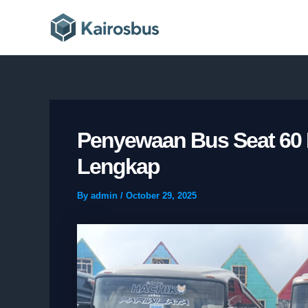
Skip
to
content
Penyewaan Bus Seat 60 M
Lengkap
By
admin
/
October 29, 2025