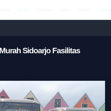
Home
About
Layanan
Galeri
Artikel
Contac
urah Sidoarjo Fasilitas