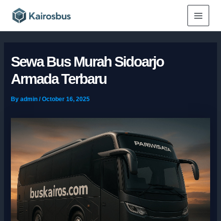
Skip
Main
to
Menu
content
Sewa Bus Murah Sidoarjo
Armada Terbaru
By
admin
/
October 16, 2025