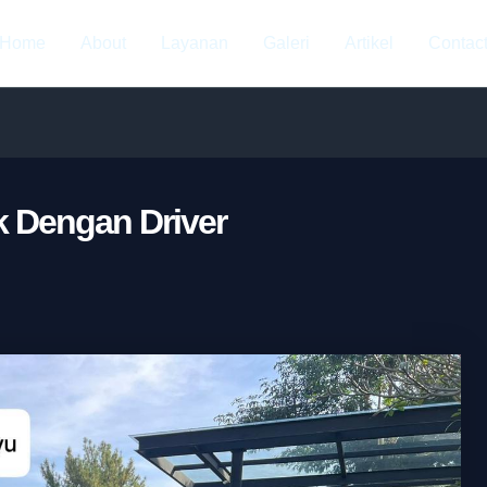
Home
About
Layanan
Galeri
Artikel
Contac
k Dengan Driver