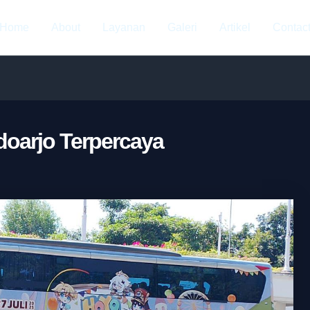
Home
About
Layanan
Galeri
Artikel
Contac
doarjo Terpercaya