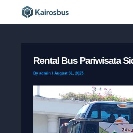
Skip
to
content
Rental Bus Pariwisata Si
By
admin
/
August 31, 2025