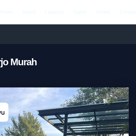
Home
About
Layanan
Galeri
Artikel
Contac
rjo Murah