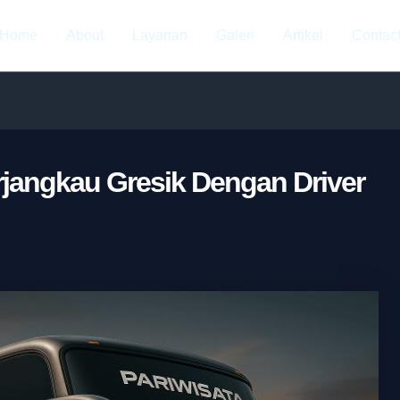
Home
About
Layanan
Galeri
Artikel
Contac
rjangkau Gresik Dengan Driver