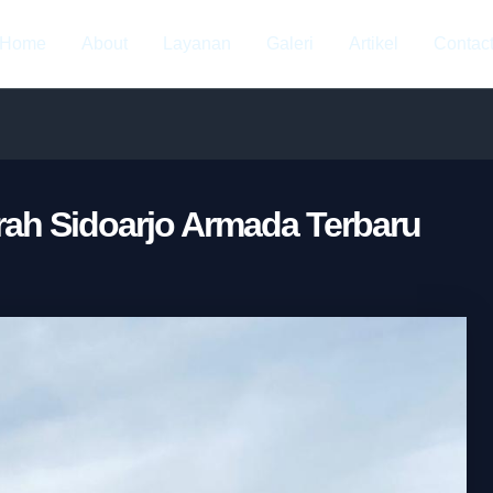
Home
About
Layanan
Galeri
Artikel
Contac
rah Sidoarjo Armada Terbaru