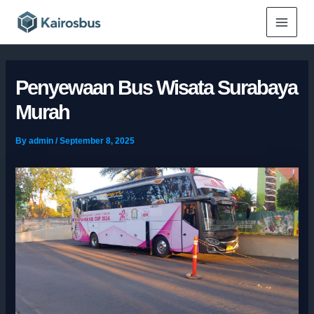
Skip
Main
to
Menu
content
Penyewaan Bus Wisata Surabaya
Murah
By
admin
/
September 8, 2025