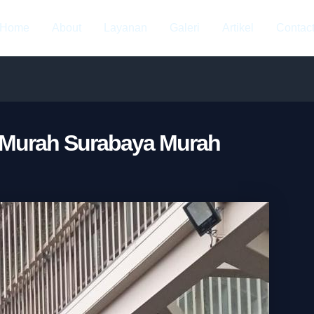
Home
About
Layanan
Galeri
Artikel
Contac
 Murah Surabaya Murah