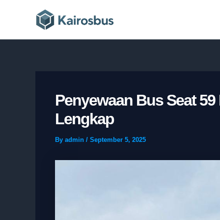
Skip
to
content
Penyewaan Bus Seat 59 
Lengkap
By
admin
/
September 5, 2025