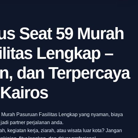
s Seat 59 Murah
litas Lengkap –
, dan Terpercaya
Kairos
 Murah Pasuruan Fasilitas Lengkap yang nyaman, biaya
jadi partner perjalanan anda.
, kegiatan kerja, ziarah, atau wisata luar kota? Jangan