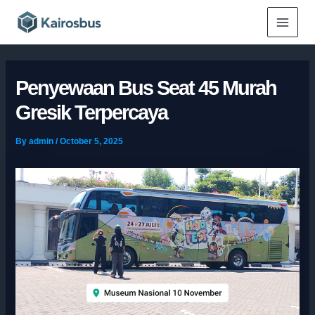
Skip
Main
to
Menu
content
Penyewaan Bus Seat 45 Murah
Gresik Terpercaya
By
admin
/
October 5, 2025