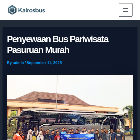
Skip
Main
to
Menu
content
Penyewaan Bus Pariwisata
Pasuruan Murah
By
admin
/
September 11, 2025