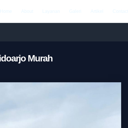
Home
About
Layanan
Galeri
Artikel
Contac
idoarjo Murah