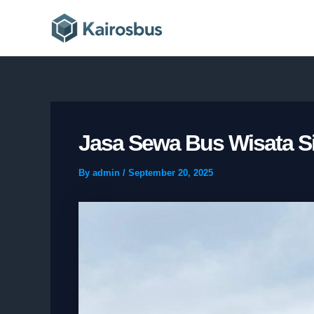
Skip
to
content
Jasa Sewa Bus Wisata S
By
admin
/
September 20, 2025