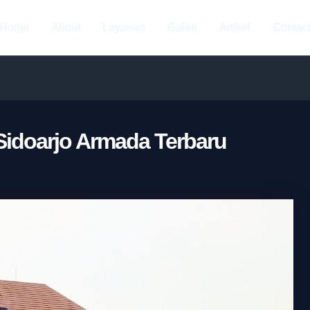
Home
About
Layanan
Galeri
Artikel
Contac
Sidoarjo Armada Terbaru