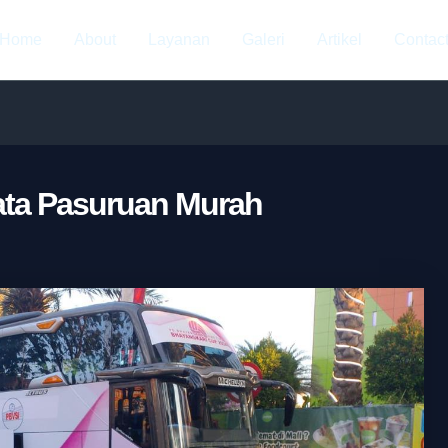
Home
About
Layanan
Galeri
Artikel
Contac
ata Pasuruan Murah