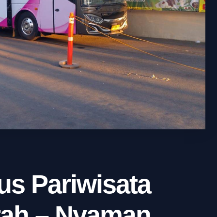
us Pariwisata
ah – Nyaman,